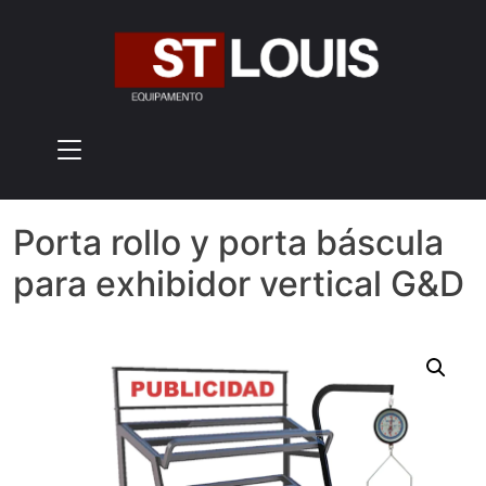
Skip
to
content
Porta rollo y porta báscula
para exhibidor vertical G&D