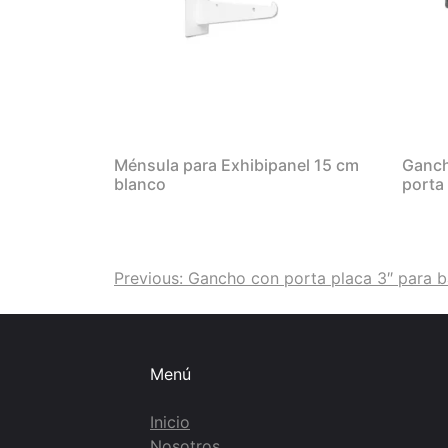
Ménsula para Exhibipanel 15 cm
Ganch
blanco
porta
Navegación
Previous:
Gancho con porta placa 3″ para 
de
entradas
Menú
Inicio
Nosotros