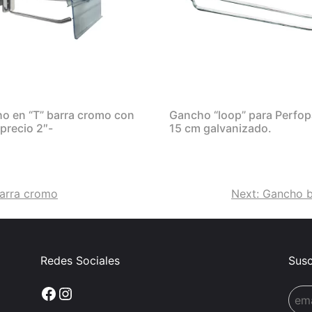
o en “T” barra cromo con
Gancho “loop” para Perfop
 precio 2″-
15 cm galvanizado.
barra cromo
Next:
Gancho bl
Redes Sociales
Susc
Facebook
Instagram