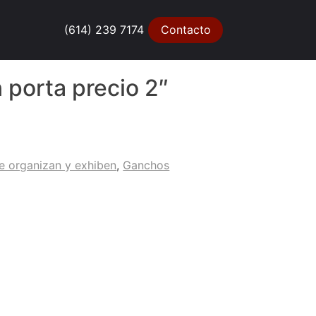
(614) 239 7174
Contacto
 porta precio 2″
e organizan y exhiben
,
Ganchos