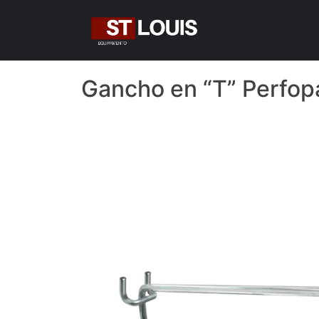
Skip
to
content
Gancho en “T” Perfopa