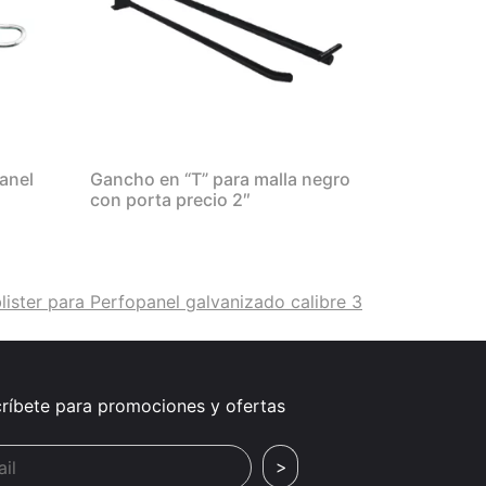
anel
Gancho en “T” para malla negro
con porta precio 2″
ister para Perfopanel galvanizado calibre 3
ríbete para promociones y ofertas