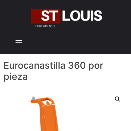
Skip
to
content
Eurocanastilla 360 por
pieza