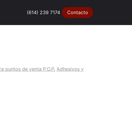
(614) 239 7174
Contacto
ra puntos de venta P.O.P
,
Adhesivos y