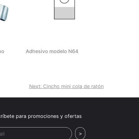
no
Adhesivo modelo N64
Next:
Cincho mini cola de ratón
ríbete para promociones y ofertas