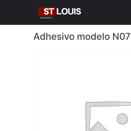
Skip
to
content
Adhesivo modelo N07