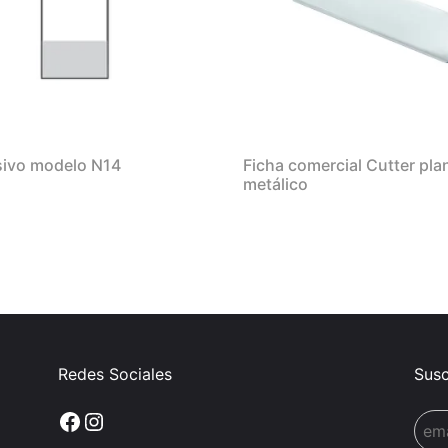
ivo modelo N14
Ficha comercial Cutter pla
metálico
Redes Sociales
Susc
Facebook
Instagram